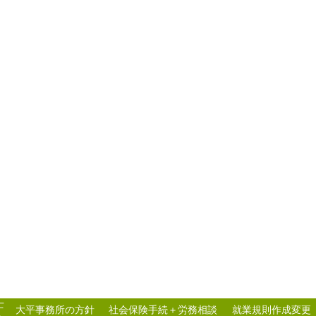
士
大平事務所の方針
社会保険手続＋労務相談
就業規則作成変更