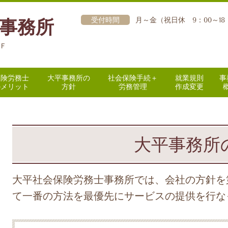
受付時間
月～金（祝日休 9：00～18
事務所
2Ｆ
保険労務士
大平事務所の
社会保険手続＋
就業規則
事
のメリット
方針
労務管理
作成変更
大平事務所
大平社会保険労務士事務所では、会社の方針を
て一番の方法を最優先にサービスの提供を行な