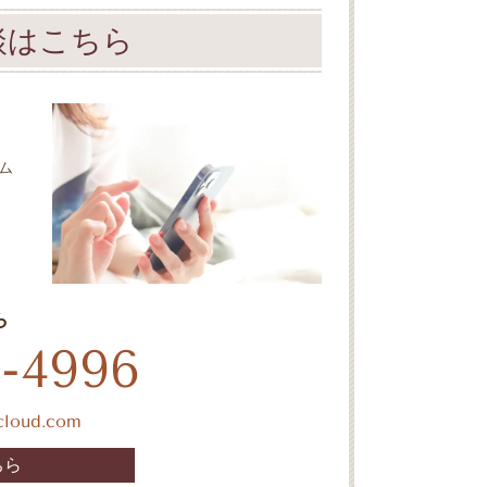
談はこちら
ム
ら
-4996
icloud.com
ちら