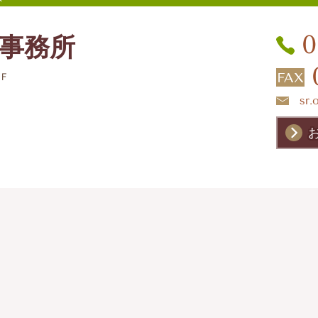
ト
0
事務所
2Ｆ
sr.