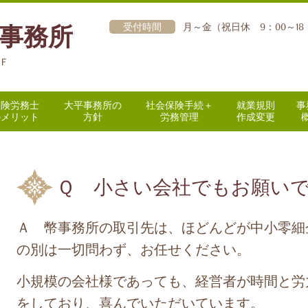
受付時間
月～金（祝日休 9：00～18
事務所
2Ｆ
保険労務士
大平事務所の
社会保険手続＋
就業規則
事
のメリット
方針
労務管理
作成変更
Ｑ 小さい会社でもお願い
Ａ 幣事務所の取引先は、ほどんどが中小零細
の別は一切問わず、お任せください。
小規模の会社様であっても、経営者が時間と労
をしており、喜んでいただいています。