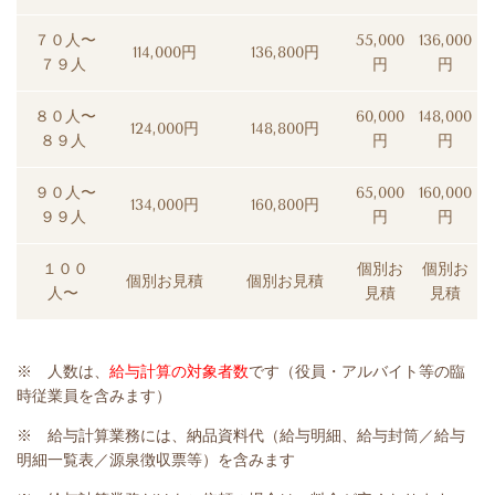
７０人〜
55,000
136,000
114,000円
136,800円
７９人
円
円
８０人〜
60,000
148,000
124,000円
148,800円
８９人
円
円
９０人〜
65,000
160,000
134,000円
160,800円
９９人
円
円
１００
個別お
個別お
個別お見積
個別お見積
人〜
見積
見積
※ 人数は、
給与計算の対象者数
です（役員・アルバイト等の臨
時従業員を含みます）
※ 給与計算業務には、納品資料代（給与明細、給与封筒／給与
明細一覧表／源泉徴収票等）を含みます