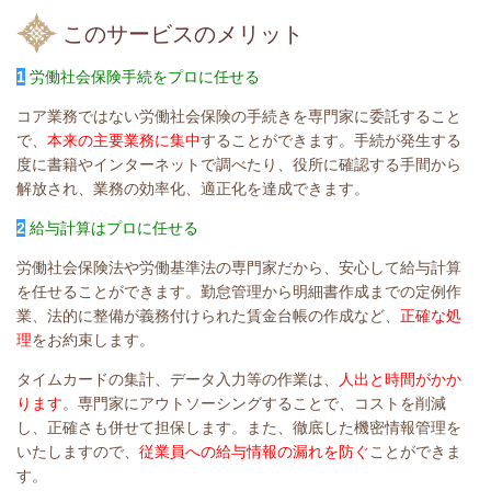
このサービスのメリット
1
労働社会保険手続をプロに任せる
コア業務ではない労働社会保険の手続きを専門家に委託すること
で、
本来の主要業務に集中
することができます。手続が発生する
度に書籍やインターネットで調べたり、役所に確認する手間から
解放され、業務の効率化、適正化を達成できます。
2
給与計算はプロに任せる
労働社会保険法や労働基準法の専門家だから、安心して給与計算
を任せることができます。勤怠管理から明細書作成までの定例作
業、法的に整備が義務付けられた賃金台帳の作成など、
正確な処
理
をお約束します。
タイムカードの集計、データ入力等の作業は、
人出と時間がかか
ります
。専門家にアウトソーシングすることで、コストを削減
し、正確さも併せて担保します。また、徹底した機密情報管理を
いたしますので、
従業員への給与情報の漏れを防ぐ
ことができま
す。