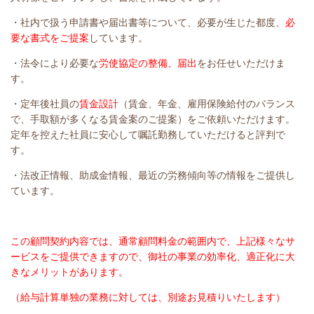
・社内で扱う申請書や届出書等について、必要が生じた都度、
必
要な書式をご提案
しています。
・法令により必要な
労使協定の整備、届出
をお任せいただけま
す。
・定年後社員の
賃金設計
（賃金、年金、雇用保険給付のバランス
で、手取額が多くなる賃金案のご提案）をご依頼いただけます。
定年を控えた社員に安心して嘱託勤務していただけると評判で
す。
・法改正情報、助成金情報、最近の労務傾向等の情報をご提供し
ています。
この顧問契約内容では、通常顧問料金の範囲内で、上記様々なサ
ービスをご提供できますので、御社の事業の効率化、適正化に大
きなメリットがあります。
（給与計算単独の業務に対しては、別途お見積りいたします）