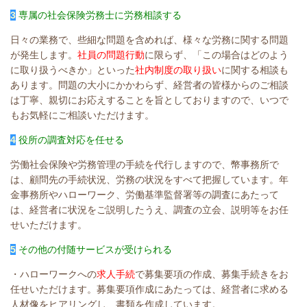
3
専属の社会保険労務士に労務相談する
日々の業務で、些細な問題を含めれば、様々な労務に関する問題
が発生します。
社員の問題行動
に限らず、「この場合はどのよう
に取り扱うべきか」といった
社内制度の取り扱い
に関する相談も
あります。問題の大小にかかわらず、経営者の皆様からのご相談
は丁寧、親切にお応えすることを旨としておりますので、いつで
もお気軽にご相談いただけます。
4
役所の調査対応を任せる
労働社会保険や労務管理の手続を代行しますので、幣事務所で
は、顧問先の手続状況、労務の状況をすべて把握しています。年
金事務所やハローワーク、労働基準監督署等の調査にあたって
は、経営者に状況をご説明したうえ、調査の立会、説明等をお任
せいただけます。
5
その他の付随サービスが受けられる
・ハローワークへの
求人手続
で募集要項の作成、募集手続きをお
任せいただけます。募集要項作成にあたっては、経営者に求める
人材像をヒアリングし、書類を作成しています。