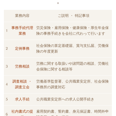
＋
業務内容
ご説明 ・ 特記事項
事務手続代理
労災保険・雇用保険・健康保険・厚生年金保
1
業務
険の事務手続きを会社に代わって行います
社会保険の算定基礎届、賞与支払届、労働保
2
定例事務
険の年度更新
労務に関する取扱いや諸問題の相談、労働社
3
労務相談
会保険に関する相談等
調査相談 ・
労働基準監督署、公共職業安定所、社会保険
4
調査立会
事務所の調査対応
5
求人手続
公共職業安定所への求人公開手続き
社内書式の提
雇用契約書、誓約書、身元保証書、時間外申
6