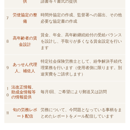
供
請書等々書式の提供
労使協定の整
時間外協定の作成、監督署への届出、その他
7
備
必要な協定書の作成
賃金、年金、高年齢継続給付の受給バランス
高年齢者の賃
8
を設計し、手取りが多くなる賃金設定を行い
金設計
ます
特定社会保険労務士として、紛争解決手続代
あっせん代理
9
理業務を行います（使用者側に限ります。別
人、補佐人
途実費をご請求します）
法改正情報、
1
毎月1回、ご希望により郵送又は訪問
助成金情報等
0
の情報提供
旬の労務レポ
労務について、今問題となっている事柄をま
11
ート配信
とめたレポートをメール配信しています