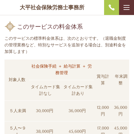
大平社会保険労務士事務所
このサービスの料金体系
このサービスの標準料金体系は、次のとおりです。（退職金制度
の管理業務など、特別なサービスを追加する場合は、別途料金を
加算します）
社会保険手続 ＋ 給与計算 ＋ 労
務管理
賞与計
年末調
対象人数
算
整
タイムカード集
タイムカード集
計なし
計あり
12,000
36,000
５人未満
30,000円
36
,000円
円
円
５人〜９
17,000
45,000
38,000円
45,600円