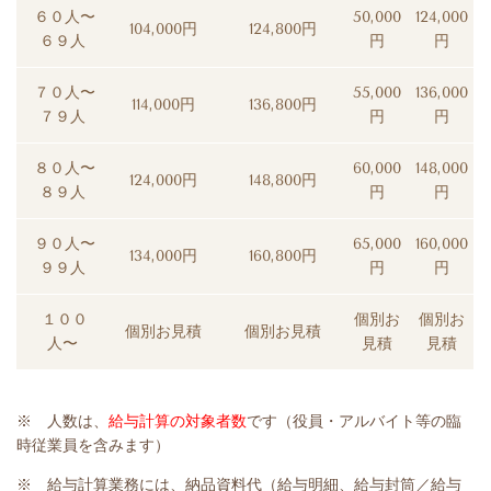
６０人〜
50,000
124,000
104,000円
124,800円
６９人
円
円
７０人〜
55,000
136,000
114,000円
136,800円
７９人
円
円
８０人〜
60,000
148,000
124,000円
148,800円
８９人
円
円
９０人〜
65,000
160,000
134,000円
160,800円
９９人
円
円
１００
個別お
個別お
個別お見積
個別お見積
人〜
見積
見積
※ 人数は、
給与計算の対象者数
です（役員・アルバイト等の臨
時従業員を含みます）
※ 給与計算業務には、納品資料代（給与明細、給与封筒／給与